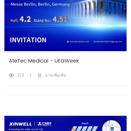
AteTec Medical - UEGWeek
373
|
อ่านเพิ่มเติม