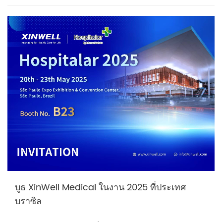
บูธ XinWell Medical ในงาน 2025 ที่ประเทศ
บราซิล