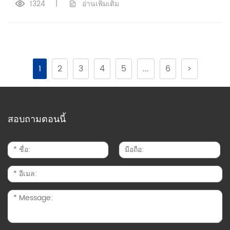
1324
|
อ่านเพิ่มเติม
1
2
3
4
5
...
6
>
สอบถามตอนนี้