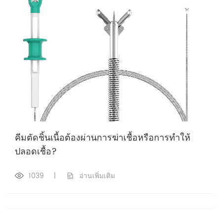
คีมตัดชิ้นเนื้อต้องผ่านการฆ่าเชื้อหรือการทำให้
ปลอดเชื้อ?
1039
|
อ่านเพิ่มเติม