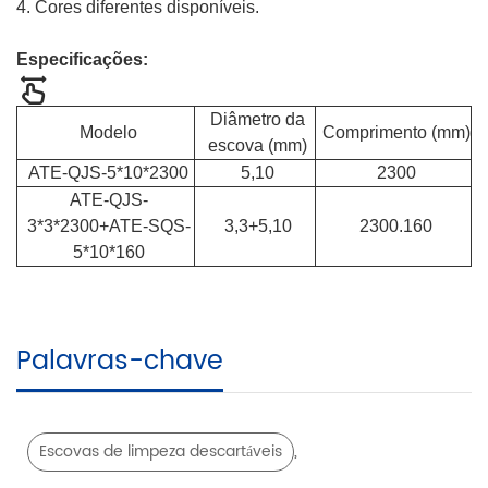
4. Cores diferentes disponíveis.
Especificações:
Diâmetro da
Modelo
Comprimento (mm)
escova (mm)
ATE-QJS-5*10*2300
5,10
2300
ATE-QJS-
3*3*2300+ATE-SQS-
3,3+5,10
2300.160
5*10*160
Palavras-chave
,
Escovas de limpeza descartáveis