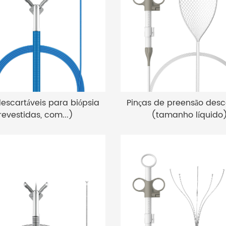
escartáveis ​​para biópsia
Pinças de preensão descar
revestidas, com...)
(tamanho líquido).