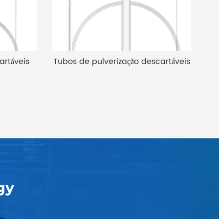
táveis ​​
Tubos de pulverização descartáveis
.
gy