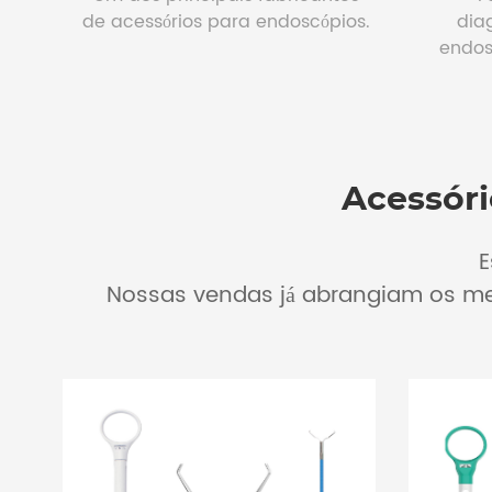
de acessórios para endoscópios.
dia
endos
Acessóri
E
Nossas vendas já abrangiam os mer