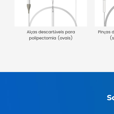
Alças descartáveis ​​para
Pinças d
polipectomia (ovais)
(s
S