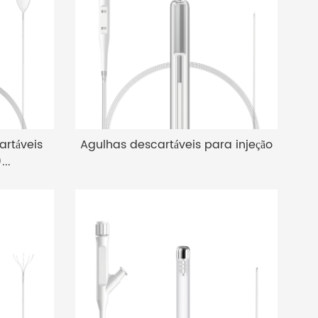
Pi
táveis ​​
Agulhas descartáveis ​​para injeção
..