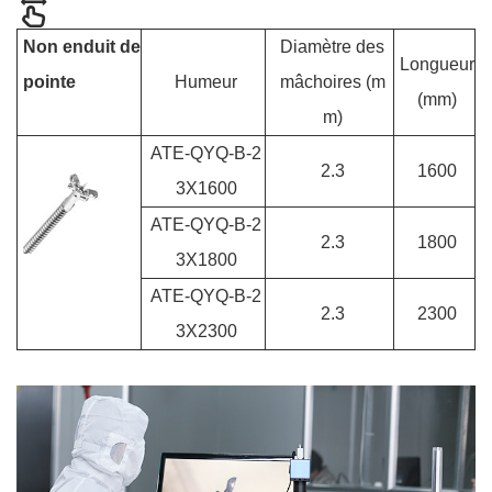
Non enduit de
Diamètre des
Longueur
pointe
Humeur
mâchoires (m
(mm)
m)
ATE-QYQ-B-2
2.3
1600
3X1600
ATE-QYQ-B-2
2.3
1800
3X1800
ATE-QYQ-B-2
2.3
2300
3X2300